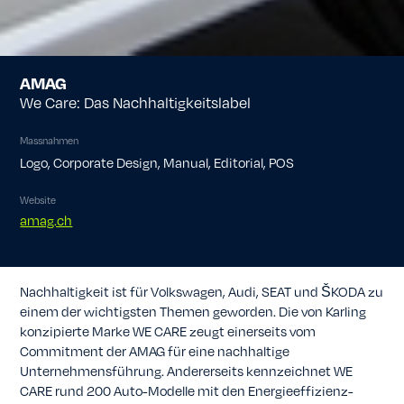
AMAG
We Care: Das Nachhaltigkeitslabel
Massnahmen
Logo, Corporate Design, Manual, Editorial, POS
Website
amag.ch
Nachhaltigkeit ist für Volkswagen, Audi, SEAT und ŠKODA zu
einem der wichtigsten Themen geworden. Die von Karling
konzipierte Marke WE CARE zeugt einerseits vom
Commitment der AMAG für eine nachhaltige
Unternehmens­führung. Andererseits kennzeichnet WE
CARE rund 200 Auto-Modelle mit den Energie­effizienz­