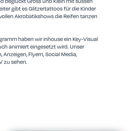
d beglückt Gross und Klein mit süssen
er gibt es Glitzertattoos für die Kinder
vollen Akrobatikshows die Reifen tanzen
ogramm haben wir inhouse ein Key-Visual
uch animiert eingesetzt wird. Unser
, Anzeigen, Flyern, Social Media,
V zu sehen.